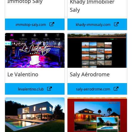
Immotop Saly
Khady Immobilier
Saly
immotop-saly.com
khady-immosaly.com
Le Valentino
Saly Aérodrome
levalentino.club
saly-aerodrome.com