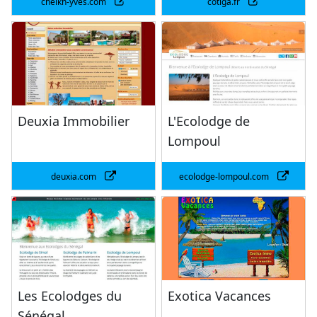
cheikh-yves.com
cotiga.fr
Deuxia Immobilier
L'Ecolodge de
Lompoul
deuxia.com
ecolodge-lompoul.com
Les Ecolodges du
Exotica Vacances
Sénégal